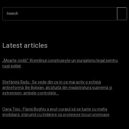
Search
Latest articles
„Moarte civilă”: Kremlinul construiește un purgatoriu legal pentru
rușii exilați
7 august 2026
Stefăniță Radu : Se vede din ce in ce mai activ o echipă
antireformă Ilie Bolojan, alcătuită din magistratura supremă și
extremism, ambele controlate...
7 august 2026
Oana Toiu : Flavia Boghiu a avut curajul să se lupte cu mafia
imobiliară, stăruind cu îndârjire să protejeze locuri prețioase
6 august 2026