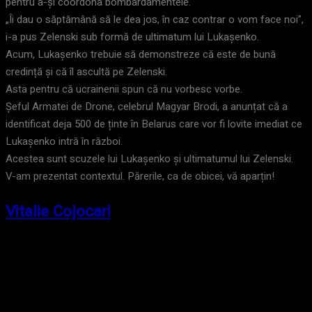
pentru a-și coordona bombardamentele.
„Îi dau o săptămână să le dea jos, în caz contrar o vom face noi”,
i-a pus Zelenski sub formă de ultimatum lui Lukașenko.
Acum, Lukașenko trebuie să demonstreze că este de bună
credință și că îl ascultă pe Zelenski.
Asta pentru că ucrainenii spun că nu vorbesc vorbe.
Șeful Armatei de Drone, celebrul Magyar Brodi, a anunțat că a
identificat deja 500 de ținte în Belarus care vor fi lovite imediat ce
Lukașenko intră în război.
Acestea sunt scuzele lui Lukașenko și ultimatumul lui Zelenski.
V-am prezentat contextul. Părerile, ca de obicei, vă aparțin!
Vitalie Cojocari