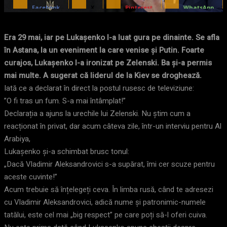
Facebook
X
Pinterest
WhatsApp
Era 29 mai, iar pe Lukașenko l-a luat gura pe dinainte. Se afla
în Astana, la un eveniment la care venise și Putin. Foarte
curajos, Lukașenko l-a ironizat pe Zelenski. Ba și-a permis
mai multe. A sugerat că liderul de la Kiev se droghează.
Iată ce a declarat în direct la postul rusesc de televiziune:
”O fi tras un fum. S-a mai întâmplat!”
Declarația a ajuns la urechile lui Zelenski. Nu știm cum a
reacționat în privat, dar acum câteva zile, într-un interviu pentru Al
Arabiya,
Lukașenko și-a schimbat brusc tonul:
„Dacă Vladimir Aleksandrovici s-a supărat, îmi cer scuze pentru
aceste cuvinte!”
Acum trebuie să înțelegeți ceva. În limba rusă, când te adresezi
cu Vladimir Aleksandrovici, adică nume și patronimic-numele
tatălui, este cel mai „big respect” pe care poți să-l oferi cuiva.