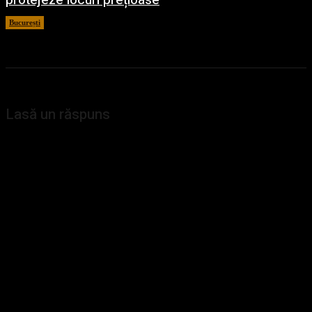
protejeze locuri prețioase
București
6 august 2026
Lasă un răspuns