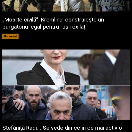
„Moarte civilă”: Kremlinul construiește un
purgatoriu legal pentru rușii exilați
București
7 august 2026
Stefăniță Radu : Se vede din ce in ce mai activ o