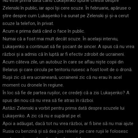
Nu este prima dată când Lukașenko spune chestii despre
Zelenski în public, iar apoi își cere scuze. În februarie, apăruse o
știre despre cum Lukașenko l-a sunat pe Zelenski și și-a cerut
scuze la telefon, în privat.
Acum e prima dată când o face în public.
Numai că a fost mai mult decât scuze. În același interviu,
Lukașenko a continuat să fie șocant de sincer. A spus că nu vrea
război și a admis că în luptă ar fi efectiv zdrobit de ucraineni.
Acum câteva zile, un autobuz în care se aflau niște copii din
Belarus și care circula pe teritoriu rusesc a fost lovit de o dronă.
Rușii zic că era ucraineană, ucrainenii zic că nu erau în acel
moment cu dronele în regiune.
În loc să fie de partea rușilor, ce credeți că a zis Lukașenko? A
spus din nou că nu vrea să fie atras în război.
Astăzi Zelenski a vorbit pentru prima dată despre scuzele lui
Lukașenko. A zic că nu e supărat pe el.
Apoi a adăugat, dacă tot nu vrea război, ar fi bine să nu mai ajute
Rusia cu benzină și să dea jos releele pe care rușii le folosesc