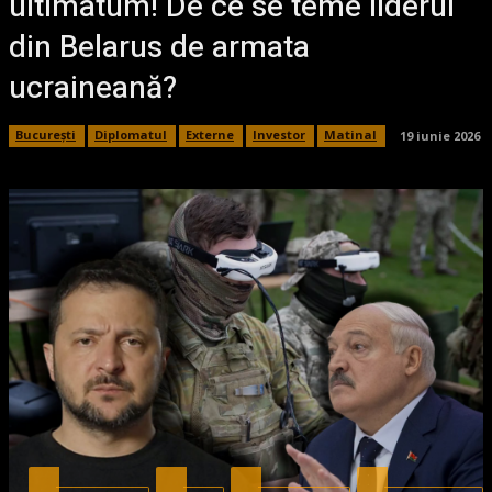
ultimatum! De ce se teme liderul
din Belarus de armata
ucraineană?
București
Diplomatul
Externe
Investor
Matinal
19 iunie 2026