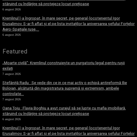
stăruind cu îndârjire să protejeze locuri prețioase
6 august 2026
Kremlinul l-a îngropat, în mare secret, pe general-locotenentul Igor
Erusalimov. S-ar fi aflat și el pe lista invitaților la aniversarea șefului Forțelor
Aero-Spațiale ruse,...
6 august 2026
Featured
„Moarte civilă”: Kremlinul construiește un purgatoriu legal pentru rușii
exilați
7 august 2026
Stefăniță Radu : Se vede din ce in ce mai activ o echipă antireformă Ilie
Bolojan, alcătuită din magistratura supremă și extremism, ambele
controlate...
7 august 2026
Oana Toiu : Flavia Boghiu a avut curajul să se lupte cu mafia imobiliară,
stăruind cu îndârjire să protejeze locuri prețioase
6 august 2026
Kremlinul l-a îngropat, în mare secret, pe general-locotenentul Igor
Erusalimov. S-ar fi aflat și el pe lista invitaților la aniversarea șefului Forțelor