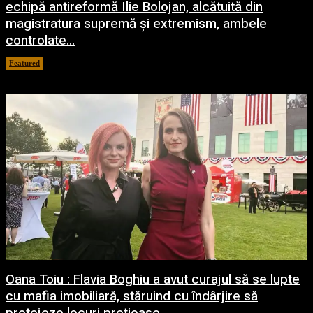
echipă antireformă Ilie Bolojan, alcătuită din
magistratura supremă și extremism, ambele
controlate...
Featured
7 august 2026
Oana Toiu : Flavia Boghiu a avut curajul să se lupte
cu mafia imobiliară, stăruind cu îndârjire să