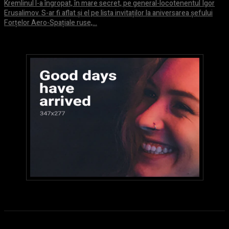
Kremlinul l-a îngropat, în mare secret, pe general-locotenentul Igor
Erusalimov. S-ar fi aflat și el pe lista invitaților la aniversarea șefului
Forțelor Aero-Spațiale ruse,...
6 august 2026